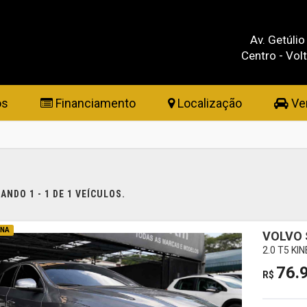
Av. Getúlio
Centro - Vol
os
Financiamento
Localização
Ven
NDO 1 - 1 DE 1 VEÍCULOS.
INA
VOLVO 
2.0 T5 K
76.
R$