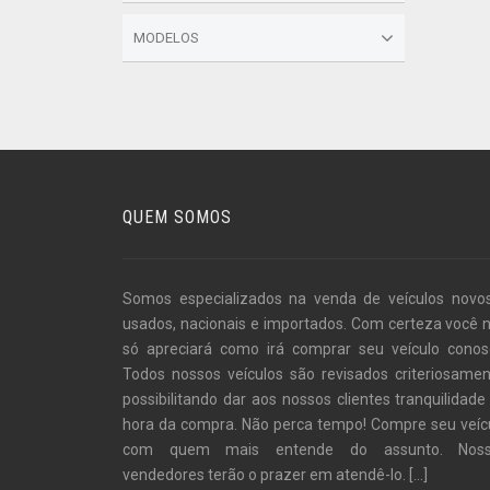
MODELOS
QUEM SOMOS
Somos especializados na venda de veículos novo
usados, nacionais e importados. Com certeza você 
só apreciará como irá comprar seu veículo conos
Todos nossos veículos são revisados criteriosamen
possibilitando dar aos nossos clientes tranquilidade
hora da compra. Não perca tempo! Compre seu veíc
com quem mais entende do assunto. Noss
vendedores terão o prazer em atendê-lo.
[...]