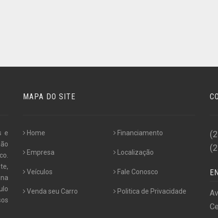
MAPA DO SITE
C
s e
Home
Financiamento
(
não
(
Empresa
Localização
co.
te,
Veículos
Fale Conosco
E
 na
ulo
Venda seu Carro
Politica de Privacidade
Av
os
Ce