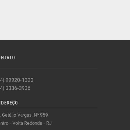
ONTATO
24) 99920-1320
24) 3336-3936
NDEREÇO
. Getúlio Vargas, Nº 959
ntro - Volta Redonda - RJ