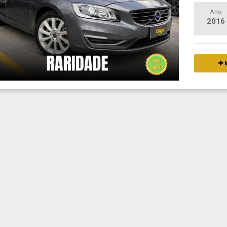
Ano
2016
M