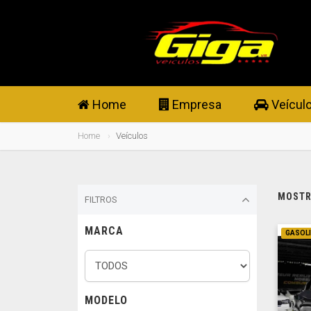
Home
Empresa
Veícul
Home
Veículos
MOSTRA
FILTROS
MARCA
GASOL
MODELO