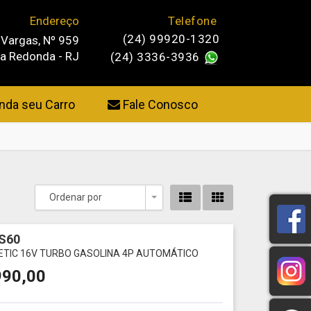
Endereço
Telefone
(24) 99920-1320
 Vargas, Nº 959
ta Redonda - RJ
(24) 3336-3936
da seu Carro
Fale Conosco
Ordenar por
Toggle Dropdown
S60
INETIC 16V TURBO GASOLINA 4P AUTOMÁTICO
990,00