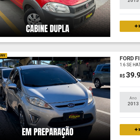
2015
M
 GNV
FORD F
1.6 SE H
39.
R$
Ano
2013
M