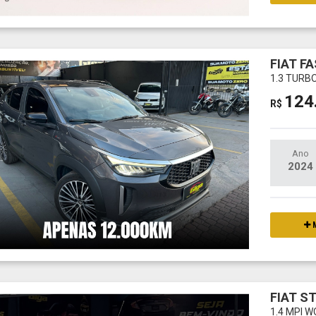
FIAT F
1.3 TURBO
124
R$
Ano
2024
M
FIAT S
1.4 MPI 