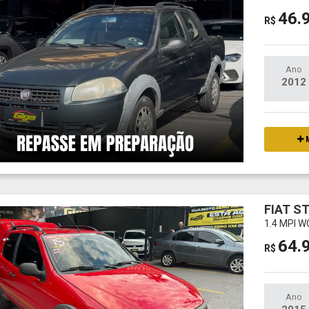
46.
R$
Ano
2012
M
FIAT S
1.4 MPI 
64.
R$
Ano