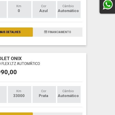
Km
Cor
Câmbio
0
Azul
Automático
AIS DETALHES
FINANCIAMENTO
LET ONIX
O FLEX LTZ AUTOMÁTICO
990,00
Km
Cor
Câmbio
33000
Prata
Automático