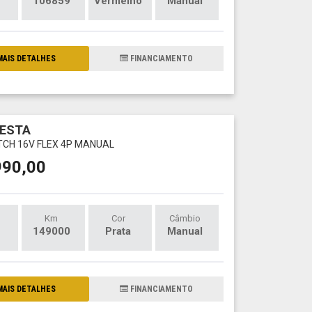
106859
Vermelho
Manual
AIS DETALHES
FINANCIAMENTO
IESTA
ATCH 16V FLEX 4P MANUAL
990,00
Km
Cor
Câmbio
149000
Prata
Manual
AIS DETALHES
FINANCIAMENTO