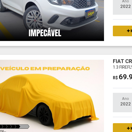
Ano
2022
M
FIAT C
1.3 FIREF
69.
R$
Ano
2022
M