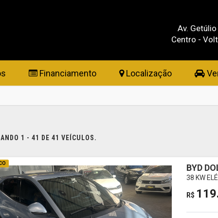
Av. Getúlio
Centro - Vol
os
Financiamento
Localização
Ven
NDO 1 - 41 DE 41 VEÍCULOS.
CO
BYD DO
38 KW EL
119
R$