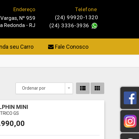
Endereço
Telefone
(24) 99920-1320
 Vargas, Nº 959
ta Redonda - RJ
(24) 3336-3936
da seu Carro
Fale Conosco
Ordenar por
Toggle Dropdown
LPHIN MINI
ÉTRICO GS
.990,00