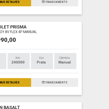
AIS DETALHES
FINANCIAMENTO
LET PRISMA
JOY 8V FLEX 4P MANUAL
990,00
Km
Cor
Câmbio
240000
Prata
Manual
AIS DETALHES
FINANCIAMENTO
N BASALT