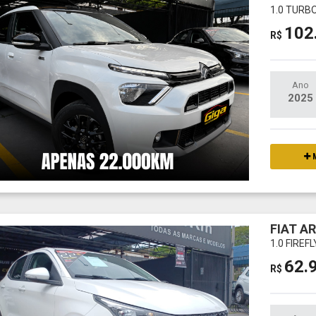
1.0 TURBO
102
R$
Ano
2025
M
FIAT A
1.0 FIREF
62.
R$