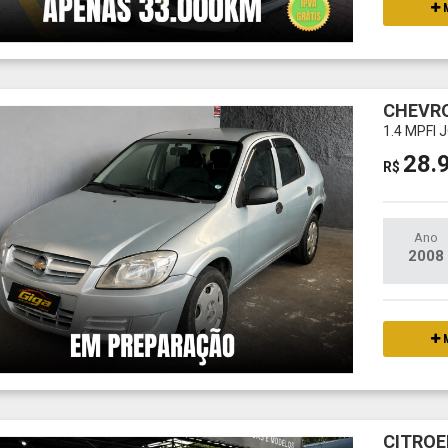
M
CHEVRO
1.4 MPFI 
28.
R$
Ano
2008
M
CITROE